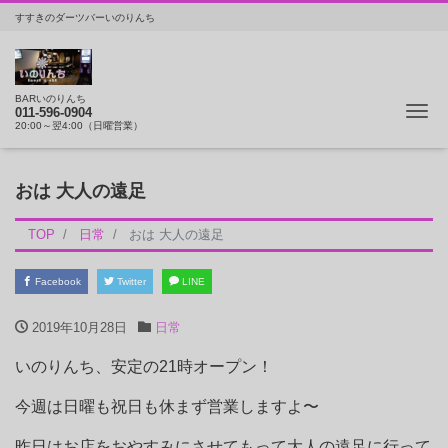
すすきのダーツバーいのりんち
BARいのりんち
ナ
011-596-0904
20:00～翌4:00（日曜営業）
おは 大人の遠足
TOP
日常
おは 大人の遠足
Facebook
Twitter
LINE
2019年10月28日
日常
いのりんち、安定の21時オープン！
今週は日曜も祝日も休まず営業しますよ〜
昨日はお店をおやすみにさせてもって大人の遠足に行って