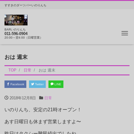
すすきのダーツバーいのりんち
BARいのりんち
ナ
011-596-0904
20:00～翌4:00（日曜営業）
おは 週末
TOP
日常
おは 週末
Facebook
Twitter
LINE
2018年12月8日
日常
いのりんち、安定の21時オープン！
あす日曜日も休まず営業しますよ〜
昨日はタクシー難民続出でしたね