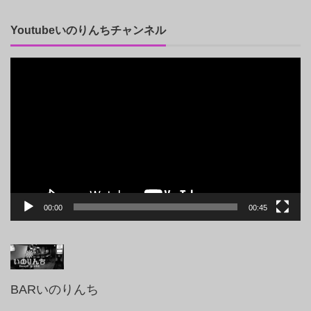
Youtubeいのりんちチャンネル
動
画
プ
レ
ー
ヤ
ー
00:00
00:45
BARいのりんち