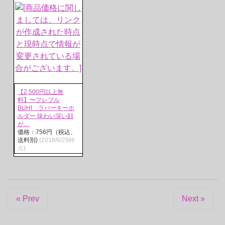
【2,500円以上無
料】〜フレブル
BUHI ラバーキーホ
ルダー 味わい深い顔
が…
価格：756円（税込、
送料別)
(2018/6/29時
点)
« Prev
Next »