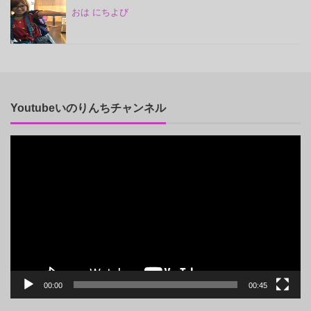
おは にちよび
Youtubeいのりんちチャンネル
動
画
プ
レ
ー
ヤ
ー
00:00
00:45