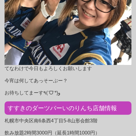
てなわけで今日もよろしくお願いします
今宵は何してあっそーぶー？
お待ちしてまーす٩(ˊᗜˋ*)و
すすきのダーツバーいのりんち店舗情報
札幌市中央区南6条西4丁目5-8山形会館3階
飲み放題2時間3000円（延長1時間1000円）